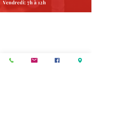
Vendredi: 7h à 12h
DÉCOUPAGE AXIS
Accueil
Carrière
À propos
SERVICES
Recouvrement
Découpe numérique
Assemblage
NOUS JOINDRE
819-364-5900